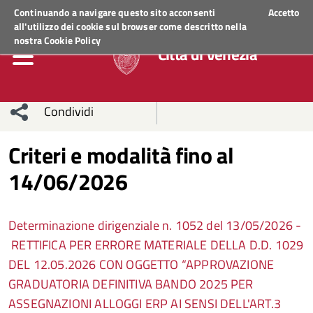
Regione Veneto
ACCEDI AI SERVIZI
Continuando a navigare questo sito acconsenti
Accetto
all'utilizzo dei cookie sul browser come descritto nella
nostra
Cookie Policy
Città di Venezia
Condividi
Condividi
Condividi
Criteri e modalità fino al
14/06/2026
sui social
Condividi
su
network
Facebook
Condividi
su
Determinazione dirigenziale n. 1052 del 13/05/2026 -
Condividi
Twitter
su
RETTIFICA PER ERRORE MATERIALE DELLA D.D. 1029
DEL 12.05.2026 CON OGGETTO “APPROVAZIONE
Facebook
su
GRADUATORIA DEFINITIVA BANDO 2025 PER
ASSEGNAZIONI ALLOGGI ERP AI SENSI DELL'ART.3
Whatsapp