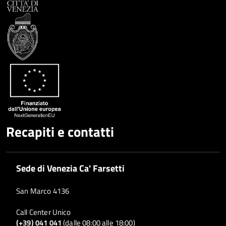
Condividi
Twitter
su
Google
su
Whatsapp
Plus
Recapiti e contatti
Sede di Venezia Ca' Farsetti
San Marco 4136
Call Center Unico
(+39) 041 041
(dalle 08:00 alle 18:00)