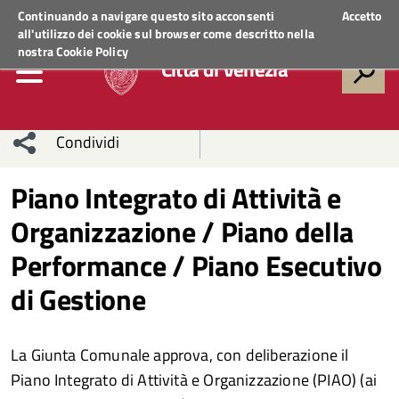
Regione Veneto
ACCEDI AI SERVIZI
Continuando a navigare questo sito acconsenti
Accetto
all'utilizzo dei cookie sul browser come descritto nella
nostra
Cookie Policy
Città di Venezia
Condividi
Condividi
Condividi
Piano Integrato di Attività e
Organizzazione / Piano della
sui social
Condividi
su
Performance / Piano Esecutivo
network
Facebook
Condividi
su
di Gestione
Condividi
Twitter
su
Facebook
su
La Giunta Comunale approva, con deliberazione il
Piano Integrato di Attività e Organizzazione (PIAO) (ai
Whatsapp