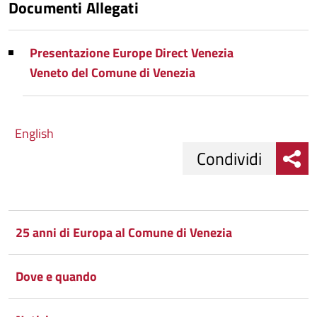
Documenti Allegati
Presentazione Europe Direct Venezia
Veneto del Comune di Venezia
English
Condividi
Condividi
Condividi
su
25 anni di Europa al Comune di Venezia
Facebook
Condividi
su
Dove e quando
Condividi
Twitter
su