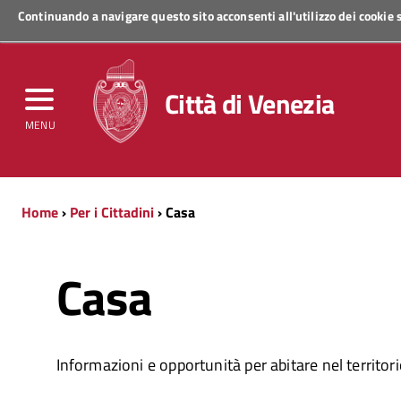
Continuando a navigare questo sito acconsenti all'utilizzo dei cookie
Regione Veneto
Città di Venezia
MENU
Home
›
Per i Cittadini
› Casa
Casa
Informazioni e opportunità per abitare nel territo