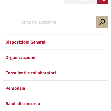
Condividi
Condividi
su
Facebook
Condividi
su
Disposizioni Generali
Condividi
Twitter
su
Google
su
Organizzazione
Whatsapp
Plus
Consulenti e collaboratori
Personale
Bandi di concorso