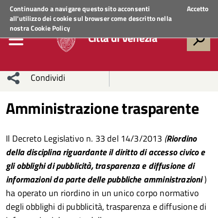
Regione Veneto
ACCEDI AI SERVIZI
Continuando a navigare questo sito acconsenti
Accetto
all'utilizzo dei cookie sul browser come descritto nella
nostra
Cookie Policy
Città di Venezia
Condividi
Condividi
Condividi
Amministrazione trasparente
sui social
Condividi
su
Il Decreto Legislativo n. 33 del 14/3/2013
(
Riordino
network
Facebook
Condividi
su
della disciplina riguardante il diritto di accesso civico e
gli obblighi di pubblicità, trasparenza e diffusione di
Condividi
Twitter
su
informazioni da parte delle pubbliche amministrazioni
)
Facebook
su
ha operato un riordino in un unico corpo normativo
degli obblighi di pubblicità, trasparenza e diffusione di
Whatsapp