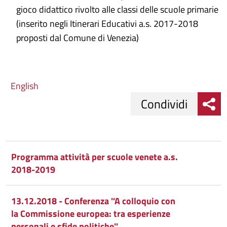
gioco didattico rivolto alle classi delle scuole primarie
(inserito negli Itinerari Educativi a.s. 2017-2018
proposti dal Comune di Venezia)
English
Condividi
Condividi
Condividi
su
Programma attività per scuole venete a.s.
2018-2019
Facebook
Condividi
su
Condividi
Twitter
su
13.12.2018 - Conferenza ''A colloquio con
la Commissione europea: tra esperienze
Google
su
personali e sfide politiche''