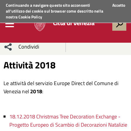
Regione Veneto
ACCEDI AI SERVIZI
Continuando a navigare questo sito acconsenti
Accetto
all'utilizzo dei cookie sul browser come descritto nella
nostra
Cookie Policy
Città di Venezia
Condividi
Condividi
Condividi
Attività 2018
sui social
Condividi
su
Le attività del servizio Europe Direct del Comune di
network
Facebook
Condividi
su
Venezia nel
2018
:
Condividi
Twitter
su
Facebook
su
18.12.2018 Christmas Tree Decoration Exchange -
Progetto Europeo di Scambio di Decorazioni Natalizie
Whatsapp