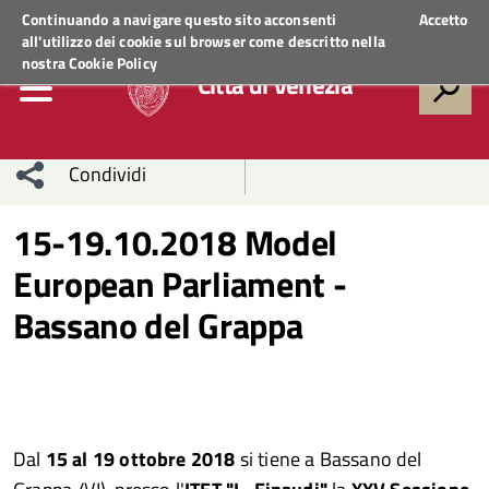
Regione Veneto
ACCEDI AI SERVIZI
Continuando a navigare questo sito acconsenti
Accetto
all'utilizzo dei cookie sul browser come descritto nella
nostra
Cookie Policy
Città di Venezia
Condividi
Condividi
Condividi
15-19.10.2018 Model
European Parliament -
sui social
Condividi
su
Bassano del Grappa
network
Facebook
Condividi
su
Condividi
Twitter
su
Facebook
su
Dal
15 al 19 ottobre 2018
si tiene a Bassano del
Whatsapp