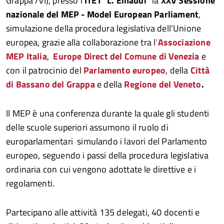
Grappa /VI), presso l'
ITET "L. Einaudi"
la
XXV Sessione
nazionale del MEP - Model European Parliament
,
simulazione della procedura legislativa dell'Unione
europea, grazie alla collaborazione tra l
'
Associazione
MEP Italia
,
Europe Direct del Comune di Venezia
e
con il patrocinio del
Parlamento europeo
, della
Città
di Bassano del Grappa
e della
Regione del Veneto
.
Il MEP è una conferenza durante la quale gli studenti
delle scuole superiori assumono il ruolo di
europarlamentari simulando i lavori del Parlamento
europeo, seguendo i passi della procedura legislativa
ordinaria con cui vengono adottate le direttive e i
regolamenti.
Partecipano alle attività 135 delegati, 40 docenti e