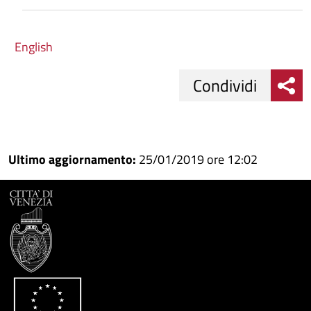
English
Condividi
Condividi
Condividi
su
Ultimo aggiornamento:
25/01/2019 ore 12:02
Facebook
Condividi
su
Condividi
Twitter
su
Google
su
Whatsapp
Plus