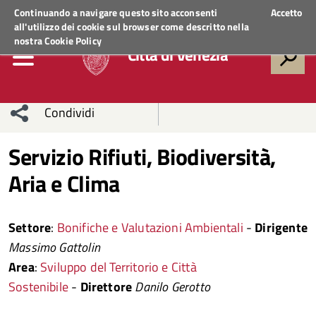
Regione Veneto
ACCEDI AI SERVIZI
Continuando a navigare questo sito acconsenti
Accetto
all'utilizzo dei cookie sul browser come descritto nella
nostra
Cookie Policy
Città di Venezia
Condividi
Condividi
Condividi
Servizio Rifiuti, Biodiversità,
Aria e Clima
sui social
Condividi
su
network
Facebook
Condividi
su
Settore
:
Bonifiche e Valutazioni Ambientali
-
Dirigente
Condividi
Twitter
su
Massimo Gattolin
Area
:
Sviluppo del Territorio e Città
Facebook
su
Sostenibile
-
Direttore
Danilo Gerotto
Whatsapp