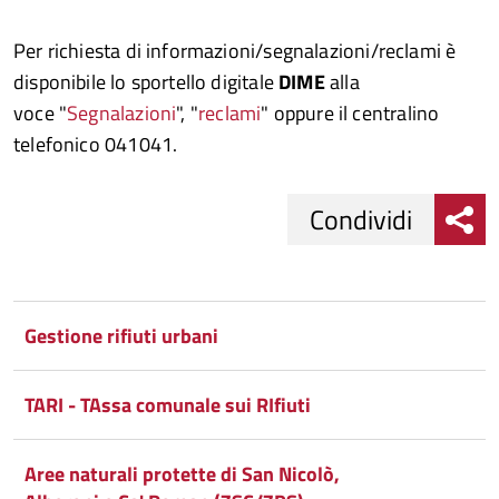
Per richiesta di informazioni/segnalazioni/reclami è
disponibile lo sportello digitale
DIME
alla
voce "
Segnalazioni
", "
reclami
" oppure il centralino
telefonico 041041.
Condividi
Condividi
Condividi
su
Gestione rifiuti urbani
Facebook
Condividi
su
TARI - TAssa comunale sui RIfiuti
Condividi
Twitter
su
Google
su
Aree naturali protette di San Nicolò,