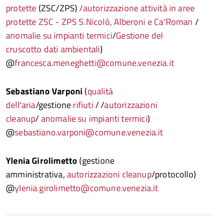
protette
(ZSC/ZPS)
/autorizzazione attività in aree
protette ZSC - ZPS S.Nicolò, Alberoni e Ca'Roman
/
anomalie su impianti termici
/
Gestione del
cruscotto dati ambientali
)
@
francesca.meneghetti@comune.venezia.it
Sebastiano Varponi
(
qualità
dell'aria
/gestione
rifiuti
/ /
autorizzazioni
cleanup
/
anomalie su impianti termici
)
@
sebastiano.varponi@comune.venezia.it
Ylenia Girolimetto
(gestione
amministrativa,
autorizzazioni cleanup
/protocollo)
@
ylenia.girolimetto@comune.venezia.it