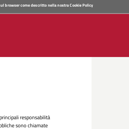
 sul browser come descritto nella nostra
Cookie Policy
 principali responsabilità
pubbliche sono chiamate