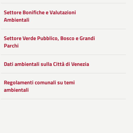
Facebook
Condividi
su
Settore Bonifiche e Valutazioni
Twitter
su
Ambientali
Google
Settore Verde Pubblico, Bosco e Grandi
Plus
Parchi
Dati ambientali sulla Città di Venezia
Regolamenti comunali su temi
ambientali