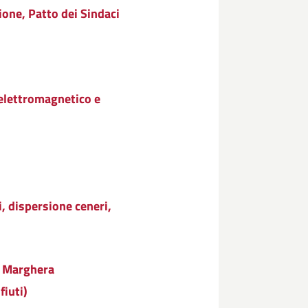
one, Patto dei Sindaci
elettromagnetico e
i, dispersione ceneri,
o Marghera
fiuti)