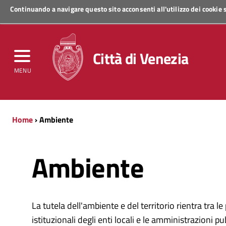
Continuando a navigare questo sito acconsenti all'utilizzo dei cookie
Regione Veneto
Città di Venezia
MENU
Home
› Ambiente
Ambiente
La tutela dell'ambiente e del territorio rientra tra le
istituzionali degli enti locali e le amministrazioni 