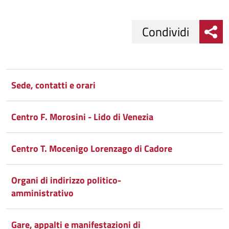
Condividi
Condividi
Condividi
su
Sede, contatti e orari
Facebook
Condividi
su
Centro F. Morosini - Lido di Venezia
Condividi
Twitter
su
Google
su
Centro T. Mocenigo Lorenzago di Cadore
Whatsapp
Plus
Organi di indirizzo politico-
amministrativo
Gare, appalti e manifestazioni di