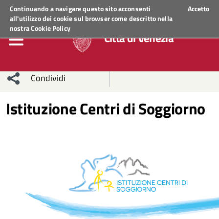
Regione Veneto
ACCEDI AI SERVIZI
Continuando a navigare questo sito acconsenti
Accetto
all'utilizzo dei cookie sul browser come descritto nella
nostra
Cookie Policy
Città di Venezia
Condividi
Condividi
Condividi
Istituzione Centri di Soggiorno
sui social
Condividi
su
network
Facebook
Condividi
su
Condividi
Twitter
su
Facebook
su
Whatsapp