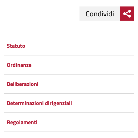
Condividi
Condividi
Condividi
su
Statuto
Facebook
Condividi
su
Ordinanze
Condividi
Twitter
su
Google
su
Deliberazioni
Whatsapp
Plus
Determinazioni dirigenziali
Regolamenti