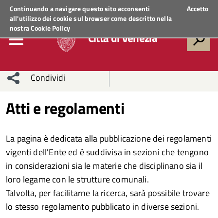
Regione Veneto
ACCEDI AI SERVIZI
Continuando a navigare questo sito acconsenti
Accetto
all'utilizzo dei cookie sul browser come descritto nella
nostra
Cookie Policy
Città di Venezia
Condividi
Condividi
Condividi
Atti e regolamenti
sui social
Condividi
su
La pagina è dedicata alla pubblicazione dei regolamenti
network
Facebook
Condividi
su
vigenti dell'Ente ed è suddivisa in sezioni che tengono
in considerazioni sia le materie che disciplinano sia il
Condividi
Twitter
su
loro legame con le strutture comunali.
Facebook
su
Talvolta, per facilitarne la ricerca, sarà possibile trovare
lo stesso regolamento pubblicato in diverse sezioni.
Whatsapp