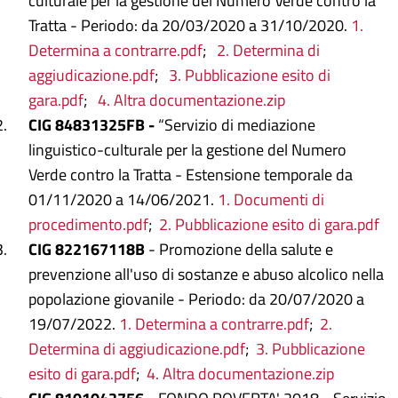
culturale per la gestione del Numero Verde contro la
Tratta - Periodo: da 20/03/2020 a 31/10/2020.
1.
Determina a contrarre.pdf
;
2. Determina di
aggiudicazione.pdf
;
3. Pubblicazione esito di
gara.pdf
;
4. Altra documentazione.zip
CIG 84831325FB -
“Servizio di mediazione
linguistico-culturale per la gestione del Numero
Verde contro la Tratta - Estensione temporale da
01/11/2020 a 14/06/2021.
1. Documenti di
procedimento.pdf
;
2. Pubblicazione esito di gara.pdf
CIG 822167118B
- Promozione della salute e
prevenzione all'uso di sostanze e abuso alcolico nella
popolazione giovanile - Periodo: da 20/07/2020 a
19/07/2022.
1. Determina a contrarre.pdf
;
2.
Determina di aggiudicazione.pdf
;
3. Pubblicazione
esito di gara.pdf
;
4. Altra documentazione.zip