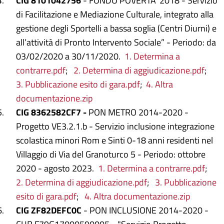
CIG 8101042756
- FONDO POVERTA' 2018 - Servizio
di Facilitazione e Mediazione Culturale, integrato alla
gestione degli Sportelli a bassa soglia (Centri Diurni) e
all’attività di Pronto Intervento Sociale” - Periodo: da
03/02/2020 a 30/11/2020.
1. Determina a
contrarre.pdf
;
2. Determina di aggiudicazione.pdf
;
3. Pubblicazione esito di gara.pdf
;
4. Altra
documentazione.zip
CIG 8362582CF7 -
PON METRO 2014-2020 -
Progetto VE3.2.1.b - Servizio inclusione integrazione
scolastica minori Rom e Sinti 0-18 anni residenti nel
Villaggio di Via del Granoturco 5 - Periodo: ottobre
2020 - agosto 2023.
1. Determina a contrarre.pdf
;
2. Determina di aggiudicazione.pdf
;
3. Pubblicazione
esito di gara.pdf
;
4. Altra documentazione.zip
CIG ZF82DEFC0C
- PON INCLUSIONE 2014-2020 -