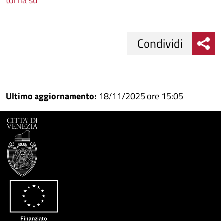
torna su
Condividi
Condividi
Condividi
su
Ultimo aggiornamento:
18/11/2025 ore 15:05
Facebook
Condividi
su
Condividi
Twitter
su
Google
su
Whatsapp
Plus