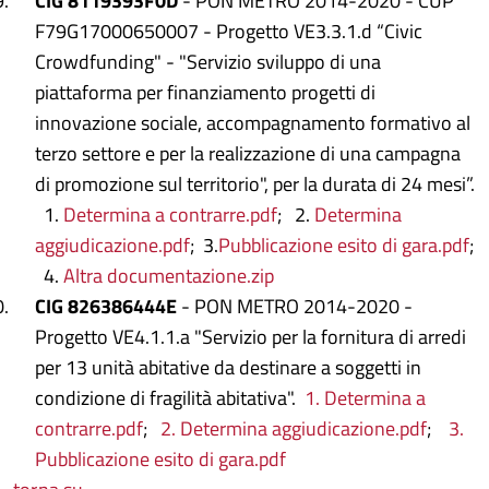
CIG 8119393F0D
- PON METRO 2014-2020 - CUP
F79G17000650007 - Progetto VE3.3.1.d “Civic
Crowdfunding" - "Servizio sviluppo di una
piattaforma per finanziamento progetti di
innovazione sociale, accompagnamento formativo al
terzo settore e per la realizzazione di una campagna
di promozione sul territorio", per la durata di 24 mesi”.
1.
Determina a contrarre.pdf
; 2.
Determina
aggiudicazione.pdf
; 3.
Pubblicazione esito di gara.pdf
;
4.
Altra documentazione.zip
CIG 826386444E
- PON METRO 2014-2020 -
Progetto VE4.1.1.a "Servizio per la fornitura di arredi
per 13 unità abitative da destinare a soggetti in
condizione di fragilità abitativa".
1. Determina a
contrarre.pdf
;
2. D
etermina aggiudicazione.pdf
;
3.
Pubblicazione esito di gara.pdf