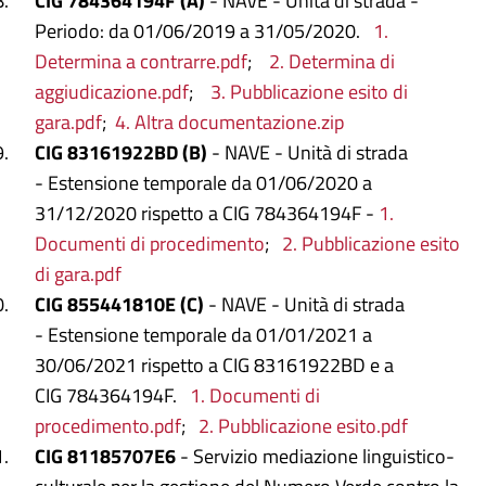
CIG 784364194F
(A)
- NAVE - Unità di strada -
Periodo: da 01/06/2019 a 31/05/2020.
1.
Determina a contrarre.pdf
;
2. Determina di
aggiudicazione.pdf
;
3. Pubblicazione esito di
gara.pdf
;
4. Altra documentazione.zip
CIG 83161922BD
(B)
- NAVE - Unità di strada
- Estensione temporale da 01/06/2020 a
31/12/2020 rispetto a CIG 784364194F -
1.
Documenti di procedimento
;
2. Pubblicazione esito
di gara.pdf
CIG 855441810E (C)
-
NAVE - Unità di strada
- Estensione temporale da 01/01/2021 a
30/06/2021 rispetto a CIG 83161922BD e a
CIG 784364194F.
1. Documenti di
procedimento.pdf
;
2. Pubblicazione esito.pdf
CIG 81185707E6
- Servizio mediazione linguistico-