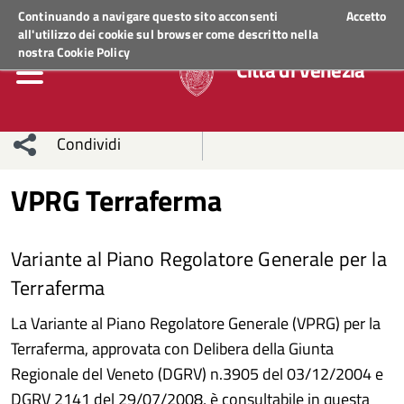
Regione Veneto
ACCEDI AI SERVIZI
Continuando a navigare questo sito acconsenti
Accetto
all'utilizzo dei cookie sul browser come descritto nella
nostra
Cookie Policy
Città di Venezia
Condividi
Condividi
Condividi
VPRG Terraferma
sui social
Condividi
su
Variante al Piano Regolatore Generale per la
network
Facebook
Condividi
su
Terraferma
Condividi
Twitter
su
La Variante al Piano Regolatore Generale (VPRG) per la
Terraferma, approvata con Delibera della Giunta
Facebook
su
Regionale del Veneto (DGRV) n.3905 del 03/12/2004 e
Whatsapp
DGRV 2141 del 29/07/2008, è consultabile in questa