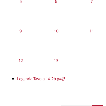
5
6
7
9
10
11
12
13
Legenda Tavola 14.2b
(pdf)