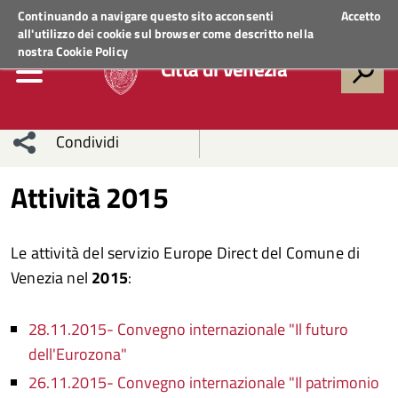
Regione Veneto
ACCEDI AI SERVIZI
Continuando a navigare questo sito acconsenti
Accetto
all'utilizzo dei cookie sul browser come descritto nella
nostra
Cookie Policy
Città di Venezia
Condividi
Condividi
Condividi
Attività 2015
sui social
Condividi
su
Le attività del servizio Europe Direct del Comune di
network
Facebook
Condividi
su
Venezia nel
2015
:
Condividi
Twitter
su
28.11.2015- Convegno internazionale "Il futuro
Facebook
su
dell'Eurozona"
26.11.2015- Convegno internazionale "Il patrimonio
Whatsapp