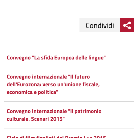
Condividi
Condividi
Condividi
su
Convegno "La sfida Europea delle lingue"
Facebook
Condividi
su
Convegno internazionale "Il futuro
Condividi
Twitter
su
dell'Eurozona: verso un'unione fiscale,
economica e politica"
Google
su
Whatsapp
Plus
Convegno internazionale "Il patrimonio
culturale. Scenari 2015"
Ciclo di film finalisti del Premio Lux 2015