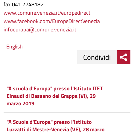
fax 041 2748182
www.comune.venezia.it/europedirect
www.facebook.com/EuropeDirectVenezia
infoeuropa@comune.venezia.it
English
Condividi
Condividi
Condividi
su
"A scuola d'Europa" presso l'Istituto ITET
Einaudi di Bassano del Grappa (VI), 29
Facebook
Condividi
su
marzo 2019
Condividi
Twitter
su
"A Scuola d'Europa" presso l'Istituto
Google
su
Luzzatti di Mestre-Venezia (VE), 28 marzo