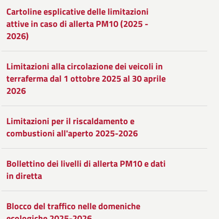
Condividi
su
Cartoline esplicative delle limitazioni
attive in caso di allerta PM10 (2025 -
Facebook
Condividi
su
2026)
Twitter
su
Limitazioni alla circolazione dei veicoli in
Google
terraferma dal 1 ottobre 2025 al 30 aprile
2026
Plus
Limitazioni per il riscaldamento e
combustioni all'aperto 2025-2026
Bollettino dei livelli di allerta PM10 e dati
in diretta
Blocco del traffico nelle domeniche
ecologiche 2025-2026