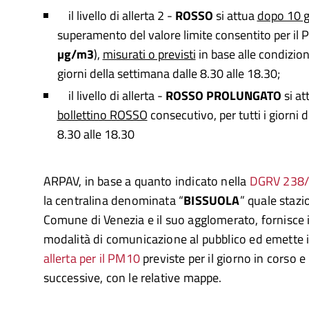
il livello di allerta 2 -
ROSSO
si attua
dopo 10 g
superamento del valore limite consentito per il 
µg/m3
),
misurati o previsti
in base alle condizioni
giorni della settimana dalle 8.30 alle 18.30
;
il livello di allerta -
ROSSO PROLUNGATO
si a
bollettino ROSSO
consecutivo, per tutti i giorni 
8.30 alle 18.30
ARPAV, in base a quanto indicato nella
DGRV 238
la centralina denominata “
BISSUOLA
” quale stazi
Comune di Venezia e il suo agglomerato, fornisce 
modalità di comunicazione al pubblico ed emette i
allerta per il PM10
previste per il giorno in corso e
successive, con le relative mappe.