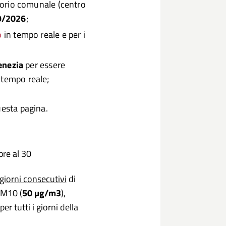
ritorio comunale (centro
09/2026
;
o
in tempo reale e per i
enezia
per essere
n tempo reale;
uesta pagina.
bre al 30
giorni consecutivi
di
PM10 (
50 µg/m3
),
er tutti i giorni della