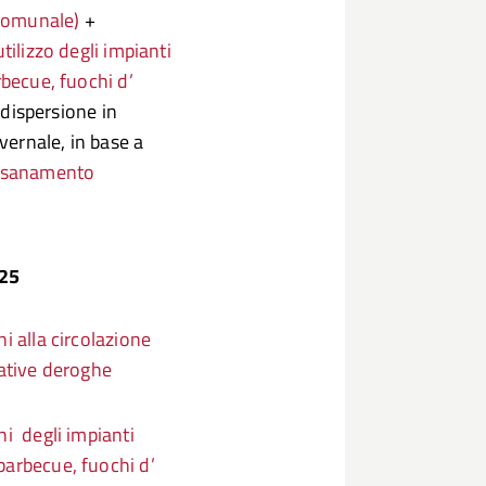
 comunale)
+
tilizzo degli impianti
rbecue, fuochi d’
 dispersione in
nvernale, in base a
Risanamento
025
ni alla circolazione
ative deroghe
ni degli impianti
 barbecue, fuochi d’