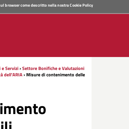
 sul browser come descritto nella nostra
Cookie Policy
i e Servizi
›
Settore Bonifiche e Valutazioni
tà dell'ARIA
› Misure di contenimento delle
nimento
ili