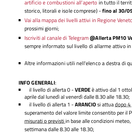
artificio e combustioni all’aperto
in tutto il ter
storico, litorali e isole comprese) -
fino al 30/
Vai alla mappa dei livelli attivi in Regione Venet
prossimi giorni;
Iscriviti al canale di Telegram
@Allerta PM10 V
sempre informato sul livello di allarme attivo i
Altre informazioni utili nell'elenco a destra di q
INFO GENERALI
:
il livello di allerta 0 -
VERDE
è attivo dal 1 otto
aprile dal lunedì al venerdì dalle 8.30 alle 18.30;
il livello di allerta 1 -
ARANCIO
si attua
dopo 4 
superamento del valore limite consentito per il 
misurati o previsti
in base alle condizioni meteo, p
settimana dalle 8.30 alle 18.30;