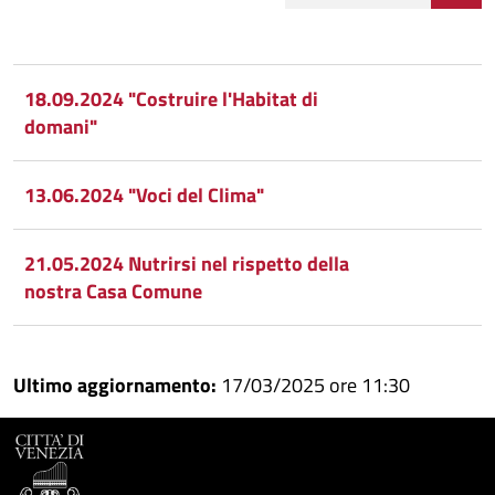
Condividi
Condividi
su
18.09.2024 "Costruire l'Habitat di
domani"
Facebook
Condividi
su
Condividi
Twitter
su
13.06.2024 "Voci del Clima"
Google
su
21.05.2024 Nutrirsi nel rispetto della
Whatsapp
Plus
nostra Casa Comune
Ultimo aggiornamento:
17/03/2025 ore 11:30