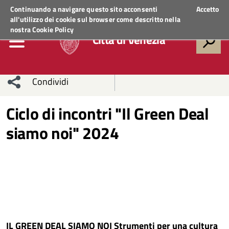
Regione Veneto
ACCEDI AI SERVIZI
Continuando a navigare questo sito acconsenti
Accetto
all'utilizzo dei cookie sul browser come descritto nella
nostra
Cookie Policy
Città di Venezia
Condividi
Condividi
Condividi
Ciclo di incontri "Il Green Deal
siamo noi" 2024
sui social
Condividi
su
network
Facebook
Condividi
su
Condividi
Twitter
su
Facebook
su
Whatsapp
IL GREEN DEAL SIAMO NOI Strumenti per una cultura