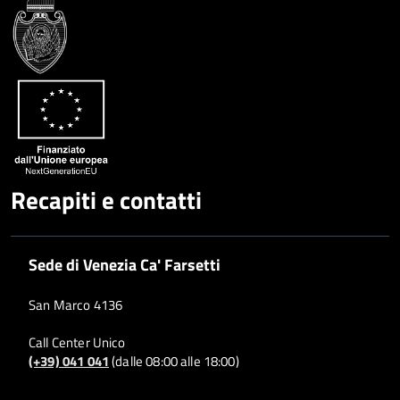
Condividi
Twitter
su
Google
su
Whatsapp
Plus
Recapiti e contatti
Sede di Venezia Ca' Farsetti
San Marco 4136
Call Center Unico
(+39) 041 041
(dalle 08:00 alle 18:00)