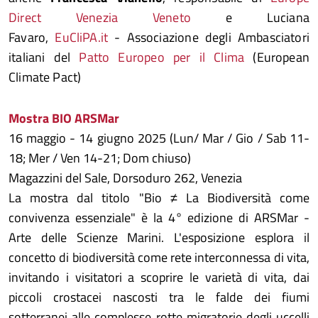
Direct Venezia Veneto
e Luciana
Favaro,
EuCliPA.it
- Associazione degli Ambasciatori
italiani del
Patto Europeo per il Clima
(European
Climate Pact)
Mostra BIO ARSMar
16 maggio - 14 giugno 2025 (Lun/ Mar / Gio / Sab 11-
18; Mer / Ven 14-21; Dom chiuso)
Magazzini del Sale, Dorsoduro 262, Venezia
La mostra dal titolo "Bio ≠ La Biodiversità come
convivenza essenziale" è la 4° edizione di ARSMar -
Arte delle Scienze Marini. L'esposizione esplora il
concetto di biodiversità come rete interconnessa di vita,
invitando i visitatori a scoprire le varietà di vita, dai
piccoli crostacei nascosti tra le falde dei fiumi
sotterranei alle complesse rotte migratorie degli uccelli