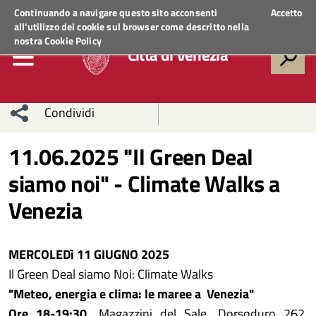
Regione Veneto
ACCEDI AI SERVIZI
Continuando a navigare questo sito acconsenti
Accetto
all'utilizzo dei cookie sul browser come descritto nella
nostra
Cookie Policy
Città di Venezia
Condividi
Condividi
Condividi
11.06.2025 "Il Green Deal
siamo noi" - Climate Walks a
sui social
Condividi
su
Venezia
network
Facebook
Condividi
su
Condividi
Twitter
su
MERCOLEDì 11 GIUGNO 2025
Il Green Deal siamo Noi: Climate Walks
Facebook
su
"Meteo, energia e clima: le maree a Venezia"
Whatsapp
Ore 18-19:30,
Magazzini del Sale, Dorsoduro 262,