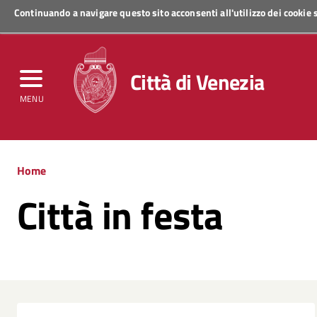
Continuando a navigare questo sito acconsenti all'utilizzo dei cookie
Regione Veneto
Città di Venezia
MENU
Home
Città in festa