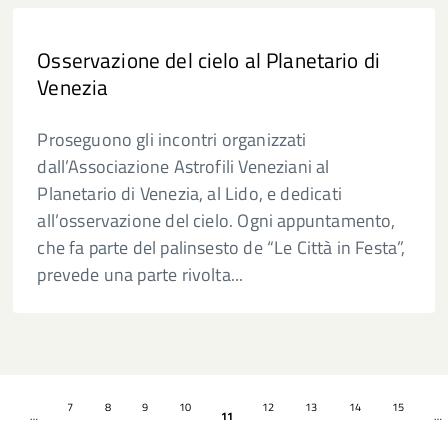
Osservazione del cielo al Planetario di
Venezia
Proseguono gli incontri organizzati
dall’Associazione Astrofili Veneziani al
Planetario di Venezia, al Lido, e dedicati
all’osservazione del cielo. Ogni appuntamento,
che fa parte del palinsesto de “Le Città in Festa”,
prevede una parte rivolta...
e
7
8
9
10
12
13
14
15
…
11
…