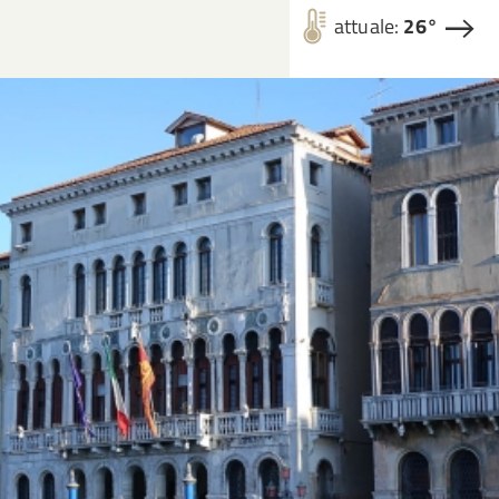
attuale:
26°