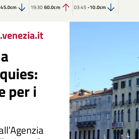
0
45.0cm
19:30
60.0cm
03:45
-10.0cm
.venezia.it
la
quies:
 per i
all’Agenzia