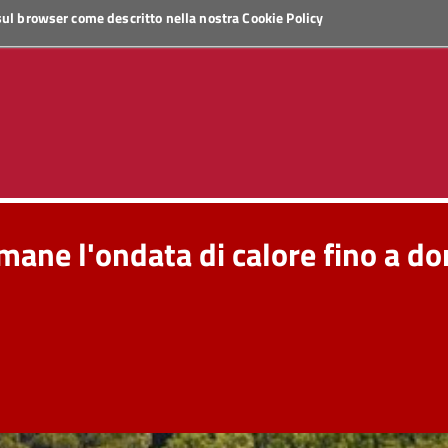
 sul browser come descritto nella nostra
Cookie Policy
ane l'ondata di calore fino a d