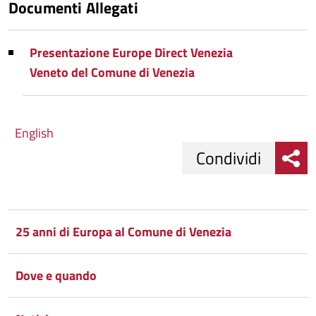
Documenti Allegati
Presentazione Europe Direct Venezia
Veneto del Comune di Venezia
English
Condividi
Condividi
Condividi
su
25 anni di Europa al Comune di Venezia
Facebook
Condividi
su
Dove e quando
Condividi
Twitter
su