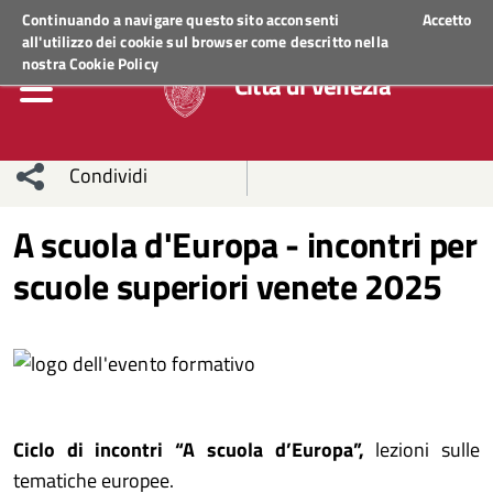
Regione Veneto
ACCEDI AI SERVIZI
Continuando a navigare questo sito acconsenti
Accetto
all'utilizzo dei cookie sul browser come descritto nella
nostra
Cookie Policy
Città di Venezia
Condividi
Condividi
Condividi
A scuola d'Europa - incontri per
scuole superiori venete 2025
sui social
Condividi
su
network
Facebook
Condividi
su
Condividi
Twitter
su
Facebook
su
Ciclo di incontri “A scuola d’Europa”,
lezioni sulle
Whatsapp
tematiche europee.