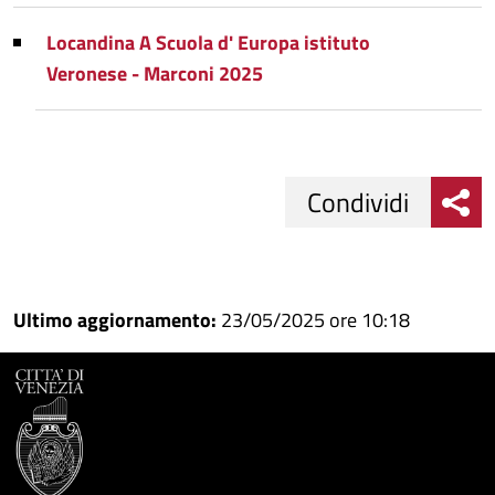
Locandina A Scuola d' Europa istituto
Veronese - Marconi 2025
Condividi
Condividi
Condividi
su
Ultimo aggiornamento:
23/05/2025 ore 10:18
Facebook
Condividi
su
Condividi
Twitter
su
Google
su