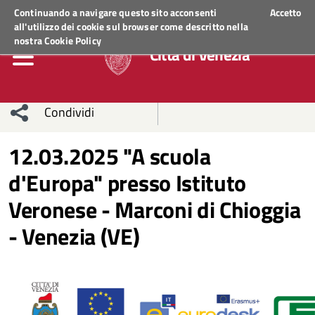
Regione Veneto
ACCEDI AI SERVIZI
Continuando a navigare questo sito acconsenti
Accetto
all'utilizzo dei cookie sul browser come descritto nella
nostra
Cookie Policy
Città di Venezia
Condividi
Condividi
Condividi
12.03.2025 "A scuola
d'Europa" presso Istituto
sui social
Condividi
su
Veronese - Marconi di Chioggia
network
Facebook
Condividi
su
- Venezia (VE)
Condividi
Twitter
su
Facebook
su
Whatsapp