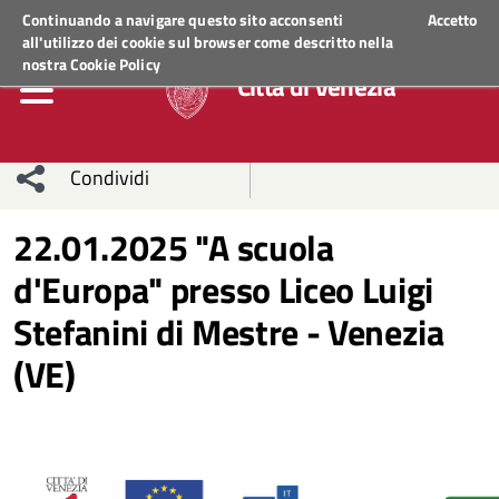
Regione Veneto
ACCEDI AI SERVIZI
Continuando a navigare questo sito acconsenti
Accetto
all'utilizzo dei cookie sul browser come descritto nella
nostra
Cookie Policy
Città di Venezia
Condividi
Condividi
Condividi
22.01.2025 "A scuola
d'Europa" presso Liceo Luigi
sui social
Condividi
su
Stefanini di Mestre - Venezia
network
Facebook
Condividi
su
(VE)
Condividi
Twitter
su
Facebook
su
Whatsapp