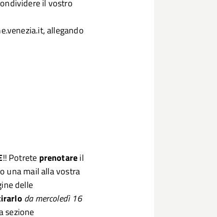
condividere il vostro
.venezia.it, allegando
.
E
!! Potrete
prenotare
il
 una mail alla vostra
gine delle
tirarlo
da mercoledì 16
la sezione