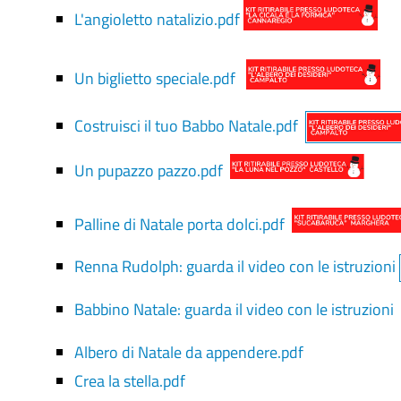
L'angioletto natalizio.pdf
Un biglietto speciale.pdf
Costruisci il tuo Babbo Natale.pdf
Un pupazzo pazzo.pdf
Palline di Natale porta dolci.pdf
Renna Rudolph: guarda il video con le istruzioni
Babbino Natale: guarda il video con le istruzioni
Albero di Natale da appendere.pdf
Crea la stella.pdf