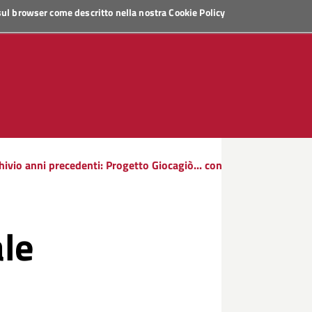
 sul browser come descritto nella nostra
Cookie Policy
hivio anni precedenti: Progetto Giocagiò... con
ale