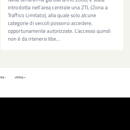
introdotta nell'area centrale una ZTL (Zona a
Traffico Limitato), alla quale solo alcune
categorie di veicoli possono accedere,
opportunamente autorizzate. L'accesso quindi
non è da ritenersi libe...
te ›
ultima »