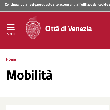
Continuando a navigare questo sito acconsenti all'utilizzo dei cookie
Regione Veneto
Città di Venezia
MENU
Home
Mobilità