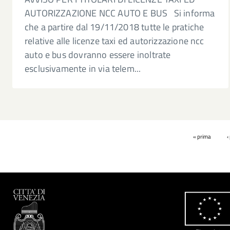
AUTORIZZAZIONE NCC AUTO E BUS Si informa
che a partire dal 19/11/2018 tutte le pratiche
relative alle licenze taxi ed autorizzazione ncc
auto e bus dovranno essere inoltrate
esclusivamente in via telem...
Pagine
« prima
‹