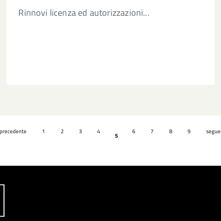
Rinnovi licenza ed autorizzazioni...
 precedente
1
2
3
4
6
7
8
9
seguen
5