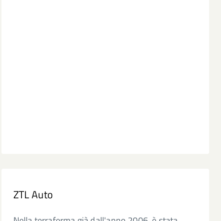
ZTL Auto
Nella terraferma già dall'anno 2006, è stata