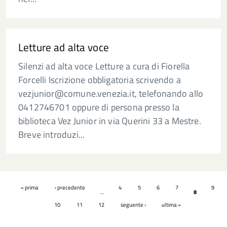
Letture ad alta voce
Silenzi ad alta voce Letture a cura di Fiorella
Forcelli Iscrizione obbligatoria scrivendo a
vezjunior@comune.venezia.it, telefonando allo
0412746701 oppure di persona presso la
biblioteca Vez Junior in via Querini 33 a Mestre.
Breve introduzi...
Pagine
« prima
‹ precedente
4
5
6
7
9
…
8
10
11
12
seguente ›
ultima »