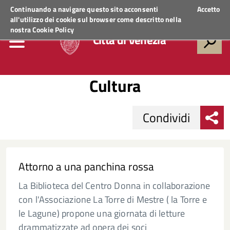
Regione Veneto
ACCEDI AI SERVIZI
Continuando a navigare questo sito acconsenti
Accetto
all'utilizzo dei cookie sul browser come descritto nella
nostra
Cookie Policy
Città di Venezia
Cultura
Condividi
Attorno a una panchina rossa
La Biblioteca del Centro Donna in collaborazione
con l'Associazione La Torre di Mestre ( la Torre e
le Lagune) propone una giornata di letture
drammatizzate ad opera dei soci