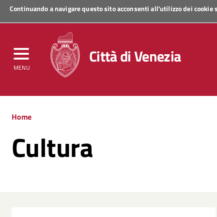
Continuando a navigare questo sito acconsenti all'utilizzo dei cookie
Regione Veneto
Città di Venezia
MENU
Home
Cultura