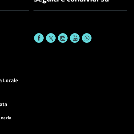
a Locale
cata
enezia