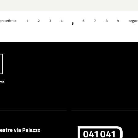
 precedente
1
2
3
4
6
7
8
9
seguen
5
estre via Palazzo