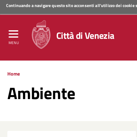
Continuando a navigare questo sito acconsenti all'utilizzo dei cookie
Regione Veneto
Città di Venezia
MENU
Home
Ambiente