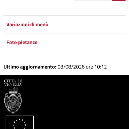
Condividi
Condividi
su
Variazioni di menù
Facebook
Condividi
su
Foto pietanze
Condividi
Twitter
su
Google
su
Ultimo aggiornamento:
03/08/2026 ore 10:12
Whatsapp
Plus