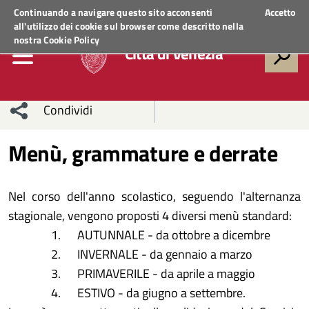
Regione Veneto
ACCEDI AI SERVIZI
Continuando a navigare questo sito acconsenti
Accetto
all'utilizzo dei cookie sul browser come descritto nella
nostra
Cookie Policy
Città di Venezia
Condividi
Condividi
Condividi
Menù, grammature e derrate
sui social
Condividi
su
Nel corso dell'anno scolastico, seguendo l'alternanza
network
Facebook
Condividi
su
stagionale, vengono proposti 4 diversi menù standard:
AUTUNNALE - da ottobre a dicembre
Condividi
Twitter
su
INVERNALE - da gennaio a marzo
Facebook
su
PRIMAVERILE - da aprile a maggio
ESTIVO - da giugno a settembre.
Whatsapp