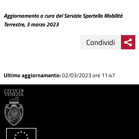
Aggiornamento a cura del Servizio Sportello Mobilità
Terrestre, 3 marzo 2023
Condividi
Condividi
Condividi
su
Ultimo aggiornamento:
02/03/2023 ore 11:47
Facebook
Condividi
su
Condividi
Twitter
su
Google
su
Whatsapp
Plus