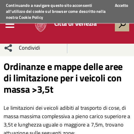
Regione Veneto
ACCEDI AI SERVIZI
Continuando a navigare questo sito acconsenti
Accetto
all'utilizzo dei cookie sul browser come descritto nella
nostra
Cookie Policy
Città di Venezia
Condividi
Condividi
Condividi
Ordinanze e mappe delle aree
di limitazione per i veicoli con
sui social
Condividi
su
massa >3,5t
network
Facebook
Condividi
su
Condividi
Twitter
su
Le limitazioni dei veicoli adibiti al trasporto di cose, di
massa massima complessiva a pieno carico superiore a
Facebook
su
3,5t e lunghezza uguale o maggiore a 7,5m, trovano
Whatsapp
attuazione sulle seguenti zone: