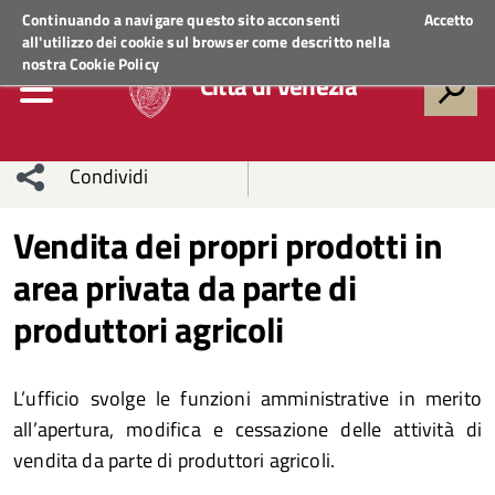
Regione Veneto
ACCEDI AI SERVIZI
Continuando a navigare questo sito acconsenti
Accetto
all'utilizzo dei cookie sul browser come descritto nella
nostra
Cookie Policy
Città di Venezia
Condividi
Condividi
Condividi
Vendita dei propri prodotti in
area privata da parte di
sui social
Condividi
su
produttori agricoli
network
Facebook
Condividi
su
Condividi
Twitter
su
L’ufficio svolge le funzioni amministrative in merito
all’apertura, modifica e cessazione delle attività di
Facebook
su
vendita da parte di produttori agricoli.
Whatsapp