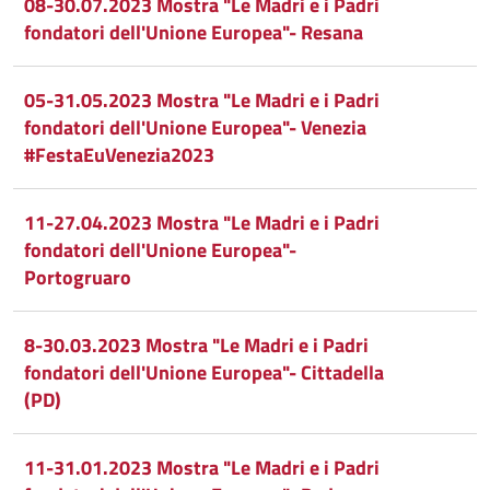
Condividi
su
08-30.07.2023 Mostra "Le Madri e i Padri
fondatori dell'Unione Europea"- Resana
Facebook
Condividi
su
Condividi
Twitter
su
05-31.05.2023 Mostra "Le Madri e i Padri
fondatori dell'Unione Europea"- Venezia
Google
su
#FestaEuVenezia2023
Whatsapp
Plus
11-27.04.2023 Mostra "Le Madri e i Padri
fondatori dell'Unione Europea"-
Portogruaro
8-30.03.2023 Mostra "Le Madri e i Padri
fondatori dell'Unione Europea"- Cittadella
(PD)
11-31.01.2023 Mostra "Le Madri e i Padri