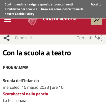
Regione Veneto
ACCEDI AI SERVIZI
Continuando a navigare questo sito acconsenti
Accetto
all'utilizzo dei cookie sul browser come descritto nella
nostra
Cookie Policy
Città di Venezia
Condividi
Correlati
Con la scuola a teatro
PROGRAMMA
Scuola dell’Infanzia
mercoledì 15 marzo 2023 | ore 10
Scarabocchi nella pancia
La Piccionaia