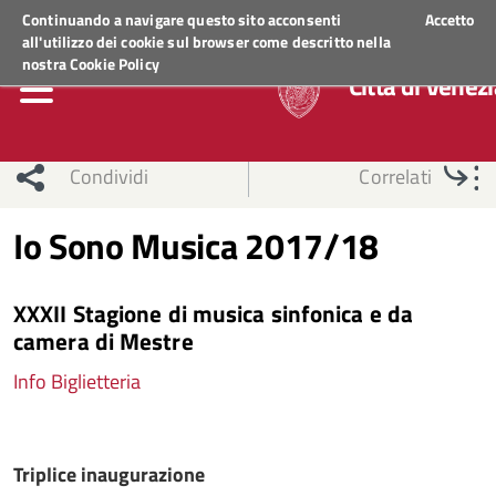
Regione Veneto
ACCEDI AI S
Continuando a navigare questo sito acconsenti
Accetto
all'utilizzo dei cookie sul browser come descritto nella
nostra
Cookie Policy
Città di Venezi
Condividi
Correlati
Io Sono Musica 2017/18
XXXII Stagione di musica sinfonica e da
camera di Mestre
Info Biglietteria
Triplice inaugurazione