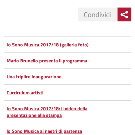
Condividi
Condividi
Condividi
su
Io Sono Musica 2017/18 (galleria foto)
Facebook
Condividi
su
Mario Brunello presenta il programma
Condividi
Twitter
su
Una triplice inaugurazione
Google
su
Curriculum artisti
Whatsapp
Plus
Io Sono Musica 2017/18: il video della
presentazione alla stampa
lo Sono Musica ai nastri di partenza