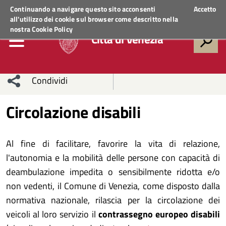
Regione Veneto
ACCEDI AI SERVIZI
Continuando a navigare questo sito acconsenti
Accetto
all'utilizzo dei cookie sul browser come descritto nella
nostra
Cookie Policy
Città di Venezia
Condividi
Condividi
Condividi
Circolazione disabili
sui social
Condividi
su
Al fine di facilitare, favorire la vita di relazione,
network
Facebook
Condividi
su
l'autonomia e la mobilità delle persone con capacità di
deambulazione impedita o sensibilmente ridotta e/o
Condividi
Twitter
su
non vedenti, il Comune di Venezia, come disposto dalla
Facebook
su
normativa nazionale, rilascia per la circolazione dei
veicoli al loro servizio il
contrassegno europeo disabili
Whatsapp