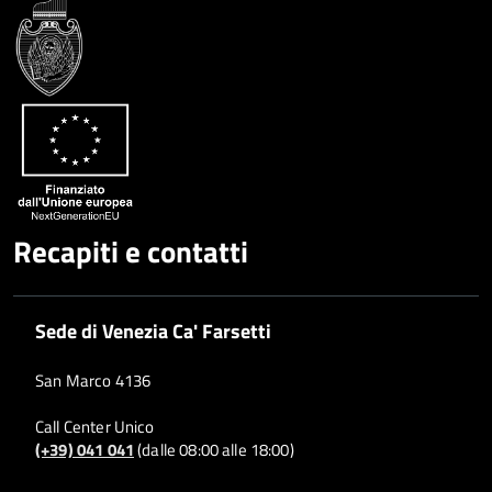
Condividi
Twitter
su
Google
su
Whatsapp
Plus
Recapiti e contatti
Sede di Venezia Ca' Farsetti
San Marco 4136
Call Center Unico
(+39) 041 041
(dalle 08:00 alle 18:00)