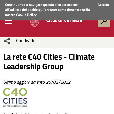
Regione Veneto
ACCEDI AI SERVIZI
Continuando a navigare questo sito acconsenti
Accetto
all'utilizzo dei cookie sul browser come descritto nella
nostra
Cookie Policy
Città di Venezia
Condividi
Condividi
Condividi
La rete C40 Cities - Climate
Leadership Group
sui social
Condividi
su
network
Facebook
Condividi
su
Ultimo aggiornamento 25/02/2022
Condividi
Twitter
su
Facebook
su
Whatsapp