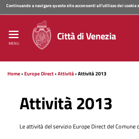
Continuando a navigare questo sito acconsenti all'utilizzo dei cookie
Regione Veneto
Città di Venezia
MENU
Home
›
Europe Direct
›
Attività
› Attività 2013
Attività 2013
Le attività del servizio Europe Direct del Comune 