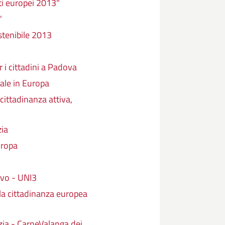
i europei 2013"
"
stenibile 2013
i cittadini a Padova
ale in Europa
ittadinanza attiva,
ia
uropa
ivo - UNI3
la cittadinanza europea
zia - CarneValanga dei