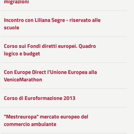
migrazioni
Facebook
Condividi
su
Twitter
su
Incontro con Liliana Segre - riservato alle
scuole
Google
Plus
Corso sui Fondi diretti europei. Quadro
logico e budget
Con Europe Direct l'Unione Europea alla
VeniceMarathon
Corso di Euroformazione 2013
"Mestreuropa" mercato europeo del
commercio ambulante