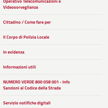
Operativo Telecomunicazioni e
Facebook
Condividi
su
Videosorveglianza
Twitter
su
Cittadino / Come fare per
Google
Plus
Il Corpo di Polizia Locale
In evidenza
Informazioni utili
NUMERO VERDE 800 058 001 - Info
Sanzioni al Codice della Strada
Servizio notifiche digitali