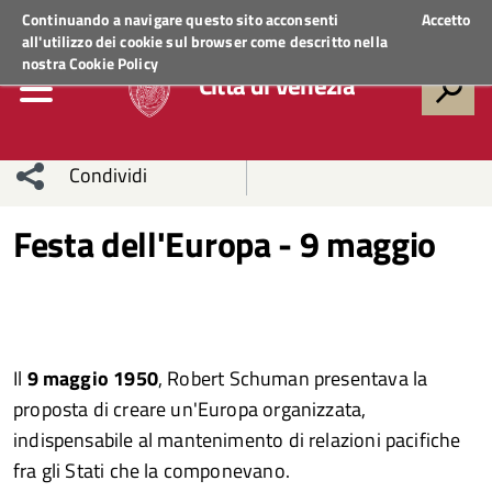
Regione Veneto
ACCEDI AI SERVIZI
Continuando a navigare questo sito acconsenti
Accetto
all'utilizzo dei cookie sul browser come descritto nella
nostra
Cookie Policy
Città di Venezia
Condividi
Condividi
Condividi
Festa dell'Europa - 9 maggio
sui social
Condividi
su
network
Facebook
Condividi
su
Condividi
Twitter
su
Il
9 maggio 1950
, Robert Schuman presentava la
proposta di creare un'Europa organizzata,
Facebook
su
indispensabile al mantenimento di relazioni pacifiche
fra gli Stati che la componevano.
Whatsapp