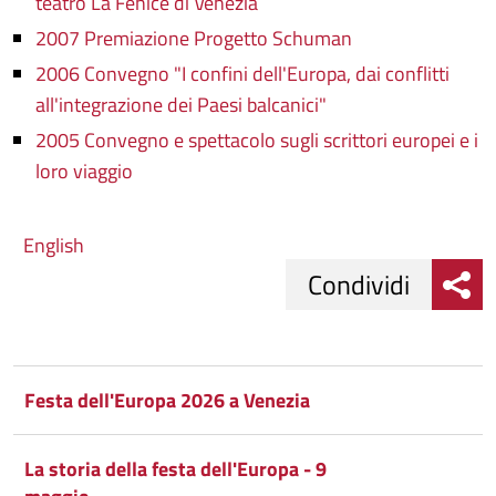
teatro La Fenice di Venezia
2007 Premiazione Progetto Schuman
2006 Convegno "I confini dell'Europa, dai conflitti
all'integrazione dei Paesi balcanici"
2005 Convegno e spettacolo sugli scrittori europei e i
loro viaggio
English
Condividi
Condividi
Condividi
su
Festa dell'Europa 2026 a Venezia
Facebook
Condividi
su
La storia della festa dell'Europa - 9