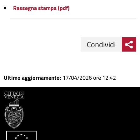
Rassegna stampa (pdf)
Condividi
Condividi
Condividi
su
Ultimo aggiornamento:
17/04/2026 ore 12:42
Facebook
Condividi
su
Condividi
Twitter
su
Google
su
Whatsapp
Plus