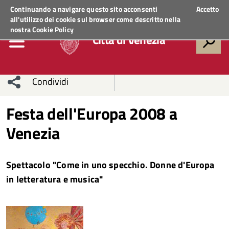
Regione Veneto
ACCEDI AI SERVIZI
Continuando a navigare questo sito acconsenti
Accetto
all'utilizzo dei cookie sul browser come descritto nella
nostra
Cookie Policy
Città di Venezia
Condividi
Condividi
Condividi
Festa dell'Europa 2008 a
Venezia
sui social
Condividi
su
network
Facebook
Condividi
su
Spettacolo "Come in uno specchio. Donne d'Europa
Condividi
Twitter
su
in letteratura e musica"
Facebook
su
Whatsapp