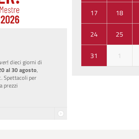
17
18
24
25
31
1
ver!
: dieci giorni di
20 al 30 agosto
,
. Spettacoli per
a prezzi