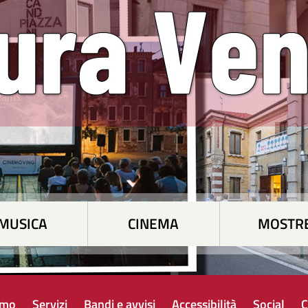
MUSICA
CINEMA
MOSTR
amo
Servizi
Bandi e avvisi
Accessibilità
Social
C