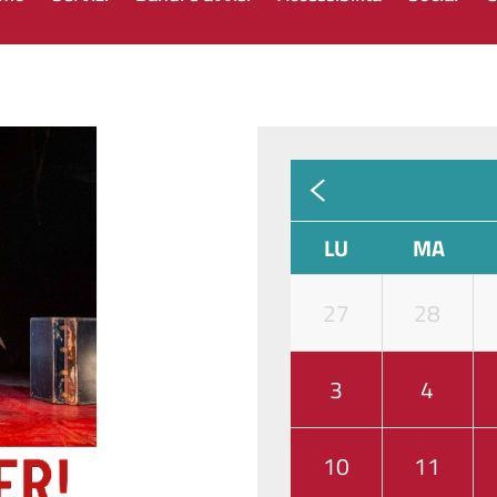
LU
MA
27
28
3
4
10
11