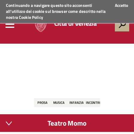
Regione Veneto
ACCEDI AI SERVIZI
Continuando a navigare questo sito acconsenti
Accetto
all'utilizzo dei cookie sul browser come descritto nella
nostra
Cookie Policy
Città di Venezia
PROSA
MUSICA
INFANZIA
INCONTRI
Teatro Momo