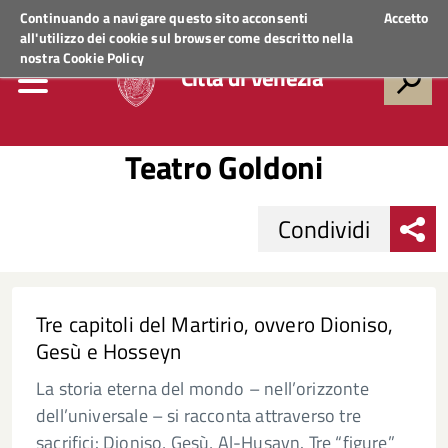
Regione Veneto
ACCEDI AI SERVIZI
Continuando a navigare questo sito acconsenti
Accetto
all'utilizzo dei cookie sul browser come descritto nella
nostra
Cookie Policy
Città di Venezia
Teatro Goldoni
Condividi
Tre capitoli del Martirio, ovvero Dioniso,
Gesù e Hosseyn
La storia eterna del mondo – nell’orizzonte
dell’universale – si racconta attraverso tre
sacrifici: Dioniso, Gesù, Al-Husayn. Tre “figure”