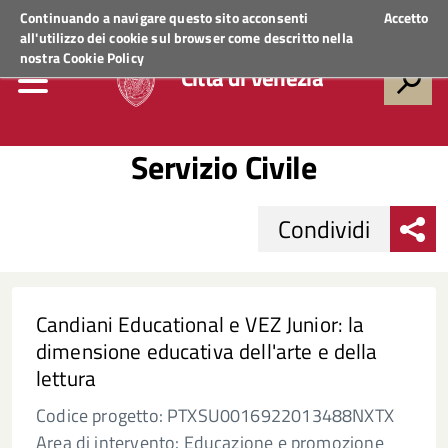
Regione Veneto
ACCEDI AI SERVIZI
Continuando a navigare questo sito acconsenti
Accetto
all'utilizzo dei cookie sul browser come descritto nella
nostra
Cookie Policy
Città di Venezia
Servizio Civile
Condividi
Candiani Educational e VEZ Junior: la
dimensione educativa dell'arte e della
lettura
Codice progetto: PTXSU0016922013488NXTX
Area di intervento: Educazione e promozione