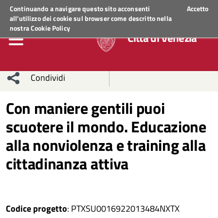
Regione Veneto
ACCEDI AI SERVIZI
Continuando a navigare questo sito acconsenti
Accetto
all'utilizzo dei cookie sul browser come descritto nella
nostra
Cookie Policy
Città di Venezia
Condividi
Condividi
Condividi
Con maniere gentili puoi
scuotere il mondo. Educazione
sui social
Condividi
su
alla nonviolenza e training alla
network
Facebook
Condividi
su
cittadinanza attiva
Condividi
Twitter
su
Facebook
su
Codice progetto
: PTXSU0016922013484NXTX
Whatsapp