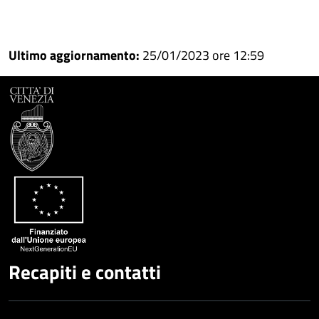
Condividi
Condividi
su
Ultimo aggiornamento:
25/01/2023 ore 12:59
Facebook
Condividi
su
Condividi
Twitter
su
Google
su
Whatsapp
Plus
Recapiti e contatti