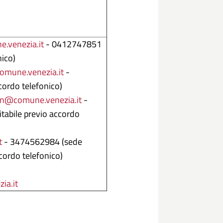
e.venezia.it
- 0412747851
nico)
omune.venezia.it
-
cordo telefonico)
san@comune.venezia.it
-
tabile previo accordo
t
- 3474562984 (sede
cordo telefonico)
ia.it