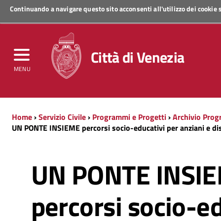
Continuando a navigare questo sito acconsenti all'utilizzo dei cookie
Regione Veneto
Città di Venezia
MENU
Home
›
Servizio Civile
›
Programmi e Progetti
›
Archivio Prog
UN PONTE INSIEME percorsi socio-educativi per anziani e dis
UN PONTE INSI
percorsi socio-e