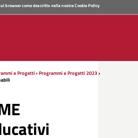
 sul browser come descritto nella nostra
Cookie Policy
rammi e Progetti
›
Programmi e Progetti 2023
›
abili
EME
ducativi