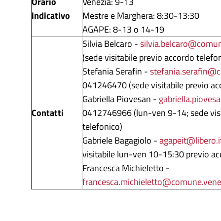
Orario
Venezia: 9-13
indicativo
Mestre e Marghera: 8:30-13:30
AGAPE: 8-13 o 14-19
Silvia Belcaro -
silvia.belcaro@comun
(sede visitabile previo accordo telefo
Stefania Serafin -
stefania.serafin@c
041246470 (sede visitabile previo ac
Gabriella Piovesan -
gabriella.piove
Contatti
0412746966 (lun-ven 9-14; sede visi
telefonico)
Gabriele Bagagiolo -
agapeit@libero.i
visitabile lun-ven 10-15:30 previo ac
Francesca Michieletto -
francesca.michieletto@comune.venez