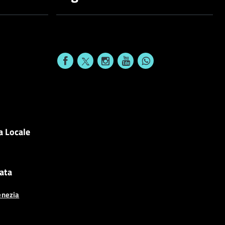
a Locale
cata
enezia