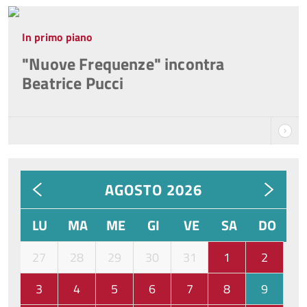
In primo piano
"Nuove Frequenze" incontra
Beatrice Pucci
AGOSTO 2026
LU
MA
ME
GI
VE
SA
DO
27
28
29
30
31
1
2
3
4
5
6
7
8
9