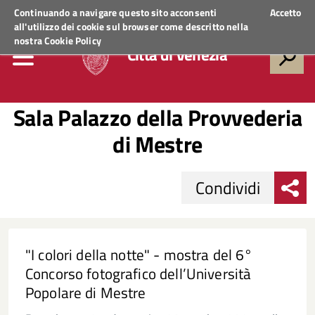
Regione Veneto
ACCEDI AI SERVIZI
Continuando a navigare questo sito acconsenti
Accetto
all'utilizzo dei cookie sul browser come descritto nella
nostra
Cookie Policy
Città di Venezia
Sala Palazzo della Provvederia
di Mestre
Condividi
"I colori della notte" - mostra del 6°
Concorso fotografico dell’Università
Popolare di Mestre