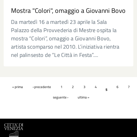
Mostra "Colori", omaggio a Giovanni Bovo
Da martedì 16 a martedì 23 aprile la Sala
Palazzo della Provvederia di Mestre ospita la
mostra “Colori”, omaggio a Giovanni Bovo,
artista scomparso nel 2010. L’iniziativa rientra
nel palinsesto de “Le Città in Festa”....
Pagine
« prima
‹ precedente
1
2
3
4
6
7
5
seguente ›
ultima »