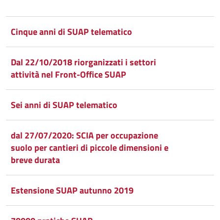
Condividi
Condividi
su
Cinque anni di SUAP telematico
Facebook
Condividi
su
Dal 22/10/2018 riorganizzati i settori
Condividi
Twitter
su
attività nel Front-Office SUAP
Google
su
Sei anni di SUAP telematico
Whatsapp
Plus
dal 27/07/2020: SCIA per occupazione
suolo per cantieri di piccole dimensioni e
breve durata
Estensione SUAP autunno 2019