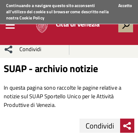
Regione Veneto
ACCEDI AI SERVIZI
Continuando a navigare questo sito acconsenti
Accetto
all'utilizzo dei cookie sul browser come descritto nella
nostra
Cookie Policy
Città di Venezia
Condividi
Condividi
Condividi
SUAP - archivio notizie
sui social
Condividi
su
In questa pagina sono raccolte le pagine relative a
network
Facebook
Condividi
su
notizie sul SUAP Sportello Unico per le Attività
Produttive di Venezia.
Condividi
Twitter
su
Facebook
su
Condividi
Whatsapp